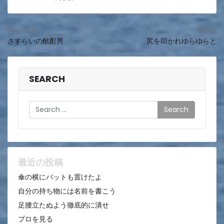
投
Previous:
Next:
さすらいの酩酊男
尻を叩かれゆらゆらと
稿
ナ
ビ
SEARCH
ゲ
Search
ー
シ
ョ
ン
最近の投稿
傘の横にバットも置けたよ
自分の持ち物には名前を書こう
足腰立たぬよう徹底的に潰せ
プロを見る