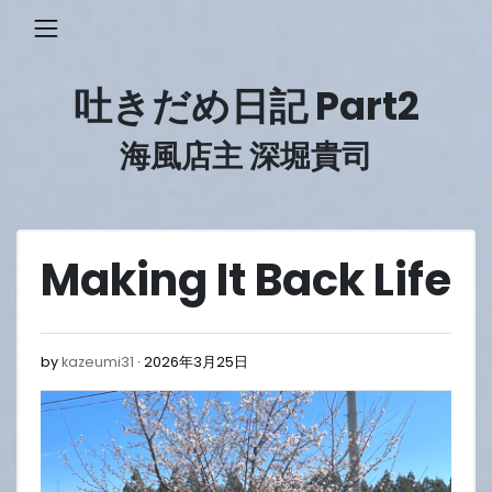
Skip
to
content
吐きだめ日記 Part2
海風店主 深堀貴司
Making It Back Life
2026
by
kazeumi31
2026年3月25日
年
3
月
25
日