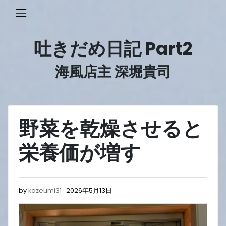
Skip
to
content
吐きだめ日記 Part2
海風店主 深堀貴司
野菜を乾燥させると
栄養価が増す
2026
by
kazeumi31
2026年5月13日
年
5
月