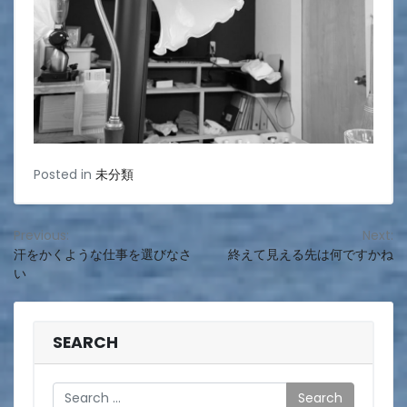
Posted in
未分類
投
Previous:
Next:
汗をかくような仕事を選びなさ
終えて見える先は何ですかね
稿
い
ナ
ビ
SEARCH
ゲ
ー
Search