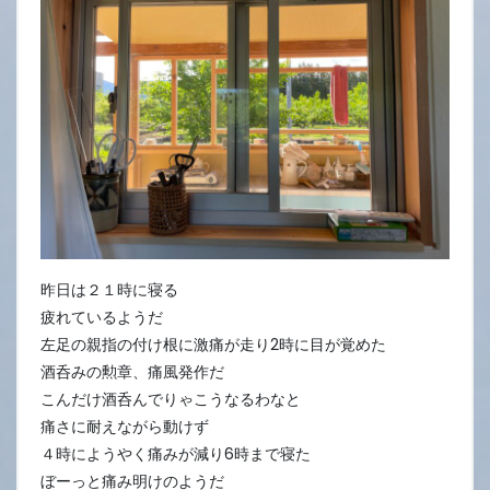
13
日
昨日は２１時に寝る
疲れているようだ
左足の親指の付け根に激痛が走り2時に目が覚めた
酒呑みの勲章、痛風発作だ
こんだけ酒呑んでりゃこうなるわなと
痛さに耐えながら動けず
４時にようやく痛みが減り6時まで寝た
ぼーっと痛み明けのようだ