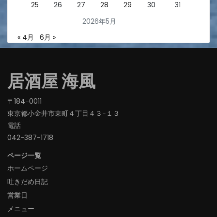
25
26
27
28
29
30
31
2026年5月
« 4月
6月 »
居酒屋 海風
〒184-0011
東京都小金井市東町４丁目４３−１３
電話
042-387-1718‬
ページ一覧
ホームページ
吐きだめ日記
営業日
メニュー