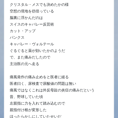
クリスタル・メスでも決めたかの様
空想の境地を彷徨っている
脳裏に浮かんだのは
スイスのキャバレー反芸術
カット・アップ
パンクス
キャバレー・ヴォルテール
ぐるぐると薬が効いたかのようだ
で、また痛みだしたので
主治医の元へ走る
痛風発作の痛み止めをと医者に縋る
医者曰く、尿検査で尿酸値の問題は無い
痛風ではなくこれは外反母趾の炎症の痛みだという
昔、野球していた頃
左親指に力を入れて踏み込むので
親指付け根が変形した
ほったらかしにしていたせいだ