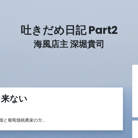
吐きだめ日記 Part2
海風店主 深堀貴司
は来ない
畑と葡萄畑桃農家の方…