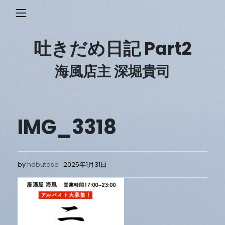
Skip
to
content
吐きだめ日記 Part2
海風店主 深堀貴司
IMG_3318
2025
by
habutaso
2025年1月31日
年
1
月
31
日