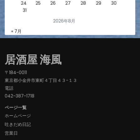
24
25
26
27
28
29
30
31
2026年8月
« 7月
居酒屋 海風
〒184-0011
東京都小金井市東町４丁目４３−１３
電話
042-387-1718‬
ページ一覧
ホームページ
吐きだめ日記
営業日