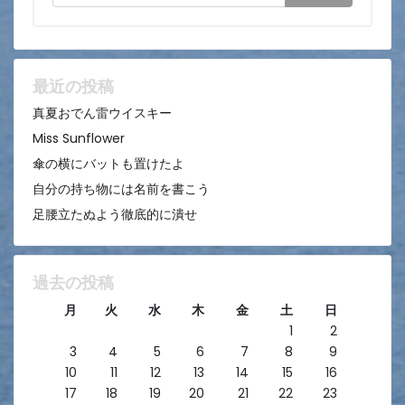
ー
シ
ョ
ン
最近の投稿
真夏おでん雷ウイスキー
Miss Sunflower
傘の横にバットも置けたよ
自分の持ち物には名前を書こう
足腰立たぬよう徹底的に潰せ
過去の投稿
月
火
水
木
金
土
日
1
2
3
4
5
6
7
8
9
10
11
12
13
14
15
16
17
18
19
20
21
22
23