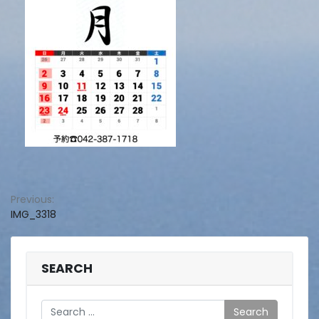
投
Previous:
IMG_3318
稿
ナ
ビ
SEARCH
ゲ
Search