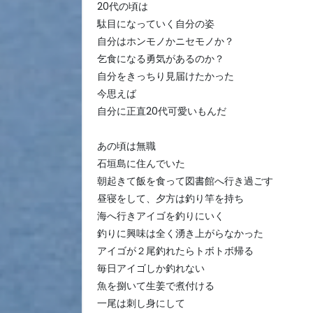
20代の頃は
駄目になっていく自分の姿
自分はホンモノかニセモノか？
乞食になる勇気があるのか？
自分をきっちり見届けたかった
今思えば
自分に正直20代可愛いもんだ
あの頃は無職
石垣島に住んでいた
朝起きて飯を食って図書館へ行き過ごす
昼寝をして、夕方は釣り竿を持ち
海へ行きアイゴを釣りにいく
釣りに興味は全く湧き上がらなかった
アイゴが２尾釣れたらトボトボ帰る
毎日アイゴしか釣れない
魚を捌いて生姜で煮付ける
一尾は刺し身にして