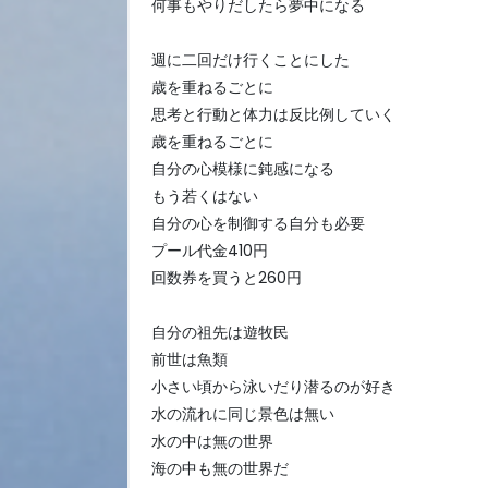
何事もやりだしたら夢中になる
週に二回だけ行くことにした
歳を重ねるごとに
思考と行動と体力は反比例していく
歳を重ねるごとに
自分の心模様に鈍感になる
もう若くはない
自分の心を制御する自分も必要
プール代金410円
回数券を買うと260円
自分の祖先は遊牧民
前世は魚類
小さい頃から泳いだり潜るのが好き
水の流れに同じ景色は無い
水の中は無の世界
海の中も無の世界だ