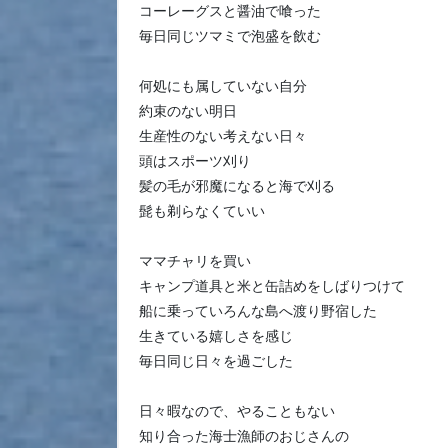
コーレーグスと醤油で喰った
毎日同じツマミで泡盛を飲む
何処にも属していない自分
約束のない明日
生産性のない考えない日々
頭はスポーツ刈り
髪の毛が邪魔になると海で刈る
髭も剃らなくていい
ママチャリを買い
キャンプ道具と米と缶詰めをしばりつけて
船に乗っていろんな島へ渡り野宿した
生きている嬉しさを感じ
毎日同じ日々を過ごした
日々暇なので、やることもない
知り合った海士漁師のおじさんの