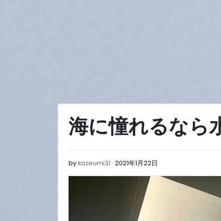
Skip
to
content
海に憧れるなら
2021
by
kazeumi31
2021年1月22日
年
1
月
22
日