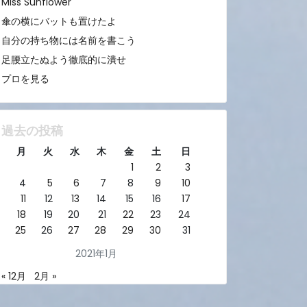
Miss Sunflower
傘の横にバットも置けたよ
自分の持ち物には名前を書こう
足腰立たぬよう徹底的に潰せ
プロを見る
過去の投稿
月
火
水
木
金
土
日
1
2
3
4
5
6
7
8
9
10
11
12
13
14
15
16
17
18
19
20
21
22
23
24
25
26
27
28
29
30
31
2021年1月
« 12月
2月 »