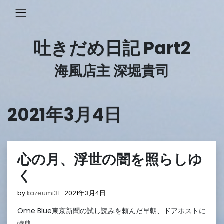
Skip
to
content
吐きだめ日記 Part2
海風店主 深堀貴司
2021年3月4日
心の月、浮世の闇を照らしゆ
く
2021
by
kazeumi31
2021年3月4日
年
Ome Blue東京新聞の試し読みを頼んだ早朝、ドアポストに
3
月
特典…