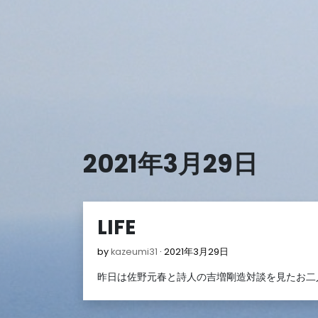
Skip
to
content
2021年3月29日
LIFE
2021
by
kazeumi31
2021年3月29日
年
昨日は佐野元春と詩人の吉増剛造対談を見たお二人
3
月
29