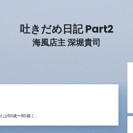
吐きだめ日記 Part2
海風店主 深堀貴司
は60歳〜80歳く…