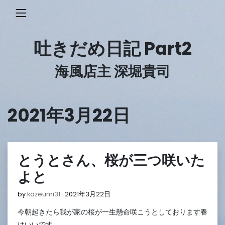
Skip
to
content
吐きだめ日記 Part2
海風店主 深堀貴司
2021年3月22日
とうとさん、桜が三つ咲いた
よと
2021
by
kazeumi31
2021年3月22日
年
今朝起きたら我が家の桜が一生懸命咲こうとしております春
3
月
はいいです…