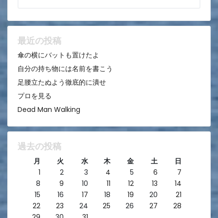
シ
ョ
ン
最近の投稿
傘の横にバットも置けたよ
自分の持ち物には名前を書こう
足腰立たぬよう徹底的に潰せ
プロを見る
Dead Man Walking
過去の投稿
月
火
水
木
金
土
日
1
2
3
4
5
6
7
8
9
10
11
12
13
14
15
16
17
18
19
20
21
22
23
24
25
26
27
28
29
30
31