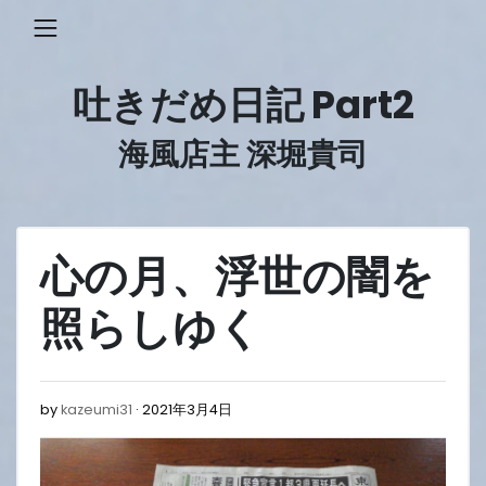
Skip
to
content
吐きだめ日記 Part2
海風店主 深堀貴司
心の月、浮世の闇を
照らしゆく
2021
by
kazeumi31
2021年3月4日
年
3
月