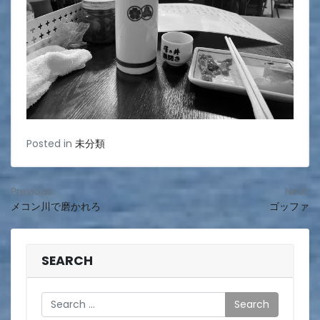
Posted in
未分類
投
Previous:
Next:
メコン川で磨かれろ
ゴッファ
稿
ナ
ビ
SEARCH
ゲ
Search
ー