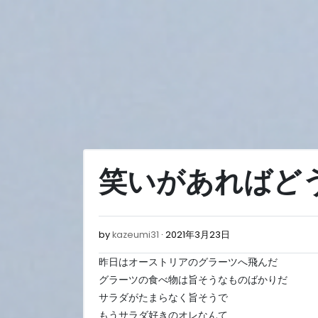
Skip
to
content
笑いがあればど
2021
by
kazeumi31
2021年3月23日
年
昨日はオーストリアのグラーツへ飛んだ
3
月
グラーツの食べ物は旨そうなものばかりだ
23
サラダがたまらなく旨そうで
日
もうサラダ好きのオレなんて