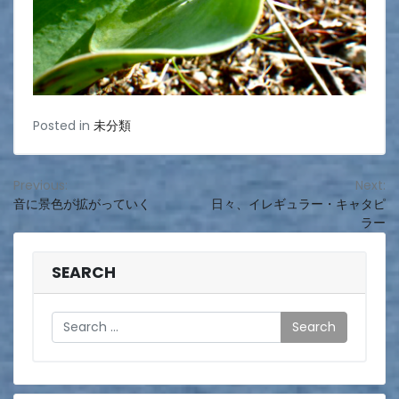
Posted in
未分類
投
Previous:
Next:
音に景色が拡がっていく
日々、イレギュラー・キャタピ
稿
ラー
ナ
ビ
SEARCH
ゲ
Search
ー
シ
ョ