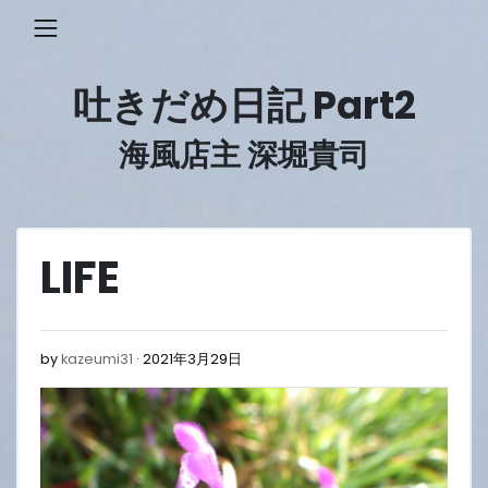
Skip
to
content
吐きだめ日記 Part2
海風店主 深堀貴司
LIFE
2021
by
kazeumi31
2021年3月29日
年
3
月
29
日