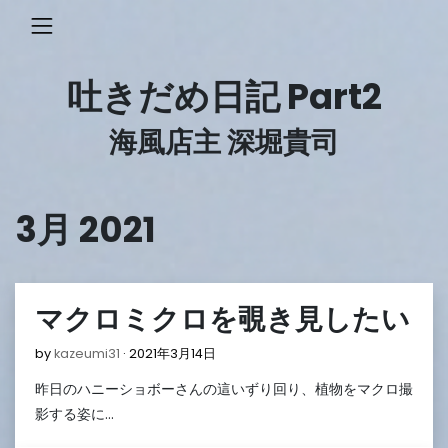
Skip
to
content
吐きだめ日記 Part2
海風店主 深堀貴司
3月 2021
マクロミクロを覗き見したい
2021
by
kazeumi31
2021年3月14日
年
昨日のハニーショボーさんの這いずり回り、植物をマクロ撮
3
月
影する姿に…
14
日