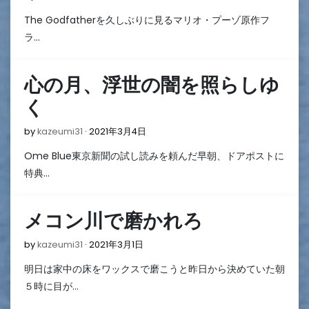
年
The Godfatherを久しぶりに見るマリオ・プーゾ原作フ
3
月
ラ…
6
日
心の月、浮世の闇を照らしゆ
く
2021
by
kazeumi31
2021年3月4日
年
Ome Blue東京新聞の試し読みを頼んだ早朝、ドアポストに
3
月
特典…
4
日
メコン川で磨かれろ
2021
by
kazeumi31
2021年3月1日
年
明日は家中の床をワックスで磨こうと昨日から決めていた朝
3
月
５時に目が…
1