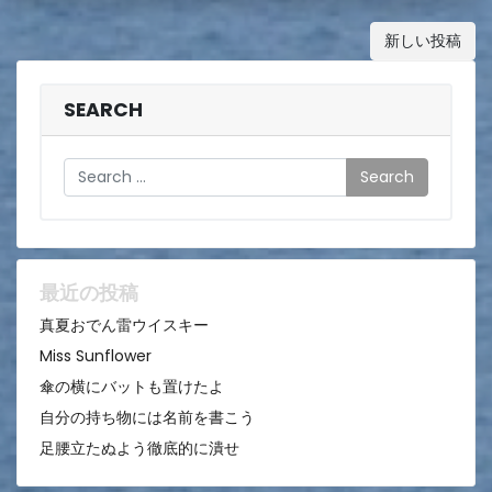
日
投
新しい投稿
稿
ナ
SEARCH
ビ
Search
ゲ
ー
シ
ョ
最近の投稿
ン
真夏おでん雷ウイスキー
Miss Sunflower
傘の横にバットも置けたよ
自分の持ち物には名前を書こう
足腰立たぬよう徹底的に潰せ