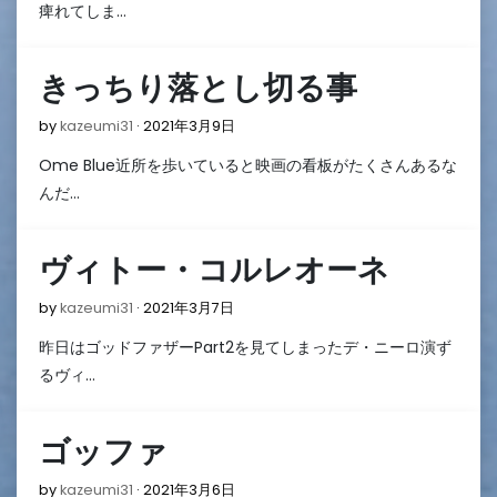
月
痺れてしま…
11
日
きっちり落とし切る事
2021
by
kazeumi31
2021年3月9日
年
Ome Blue近所を歩いていると映画の看板がたくさんあるな
3
月
んだ…
9
日
ヴィトー・コルレオーネ
2021
by
kazeumi31
2021年3月7日
年
昨日はゴッドファザーPart2を見てしまったデ・ニーロ演ず
3
月
るヴィ…
7
日
ゴッファ
2021
by
kazeumi31
2021年3月6日