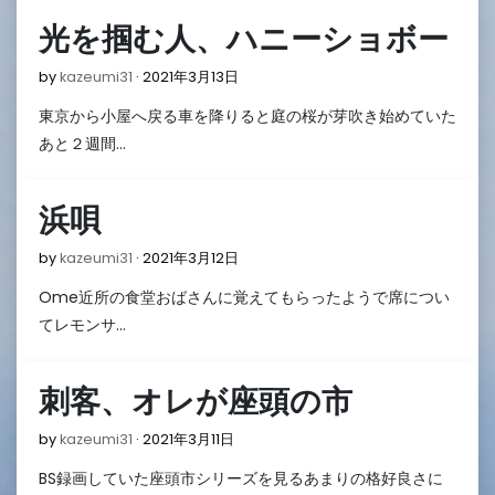
光を掴む人、ハニーショボー
2021
by
kazeumi31
2021年3月13日
年
東京から小屋へ戻る車を降りると庭の桜が芽吹き始めていた
3
月
あと２週間…
13
日
浜唄
2021
by
kazeumi31
2021年3月12日
年
Ome近所の食堂おばさんに覚えてもらったようで席につい
3
月
てレモンサ…
12
日
刺客、オレが座頭の市
2021
by
kazeumi31
2021年3月11日
年
BS録画していた座頭市シリーズを見るあまりの格好良さに
3