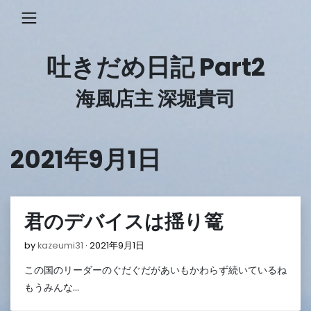
Skip
to
content
吐きだめ日記 Part2
海風店主 深堀貴司
2021年9月1日
君のデバイスは揺り篭
2021
by
kazeumi31
2021年9月1日
年
この国のリーダーのぐだぐだがあいもかわらず続いているね
9
月
もうみんな…
1
日