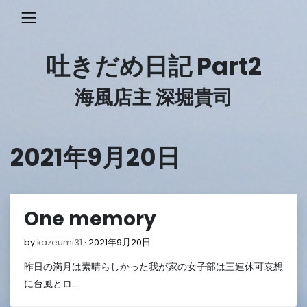
Skip
to
content
吐きだめ日記 Part2
海風店主 深堀貴司
2021年9月20日
One memory
2021
by
kazeumi31
2021年9月20日
年
昨日の満月は素晴らしかった我が家の女子部は三連休可哀想
9
月
に台風とロ…
20
日