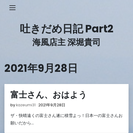
Skip
to
content
吐きだめ日記 Part2
海風店主 深堀貴司
2021年9月28日
富士さん、おはよう
2021
by
kazeumi31
2021年9月28日
年
ザ・快晴遠くの富士さん遂に積雪よっ！日本一の富士さんお
9
月
願いだから…
28
日