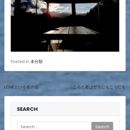
Posted in
未分類
投
Previous:
Next:
LOVEという名の店
ころた君はどうにもこうにも
稿
ナ
ビ
SEARCH
ゲ
Search