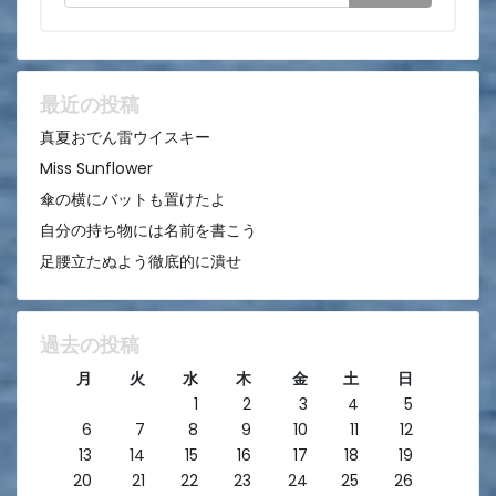
ー
シ
ョ
ン
最近の投稿
真夏おでん雷ウイスキー
Miss Sunflower
傘の横にバットも置けたよ
自分の持ち物には名前を書こう
足腰立たぬよう徹底的に潰せ
過去の投稿
月
火
水
木
金
土
日
1
2
3
4
5
6
7
8
9
10
11
12
13
14
15
16
17
18
19
20
21
22
23
24
25
26