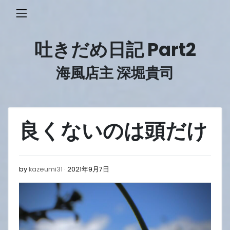
Skip
to
content
吐きだめ日記 Part2
海風店主 深堀貴司
良くないのは頭だけ
2021
by
kazeumi31
2021年9月7日
年
9
月
7
日