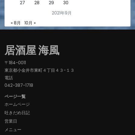
27
28
29
30
2021年9月
« 8月
10月 »
居酒屋 海風
〒184-0011
東京都小金井市東町４丁目４３−１３
電話
042-387-1718‬
ページ一覧
ホームページ
吐きだめ日記
営業日
メニュー