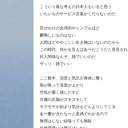
こういう風な考えの日本人もいると思う
いちいちのサービス言葉がくだらないのだ
見せかけの合理的やシンプルほど
鬱陶しいものはない
人間ほどややこしい生き物はいないのだから
この時代、何かを言えばあ〜だこうだと意見され
対人関係なんぞ、雑でいいのだ
ザッツ・雑でいい
ここ数年、湿度と気圧が身体に響く
雨が降って湿度が上がり
空気が重く感じだすと
古傷の左脳がズキズキして
モヤモヤが始まり気分もどんよりしてくる
あ〜鬱がきたな〜と直感でわかるので
無理はしない頑張っても無駄