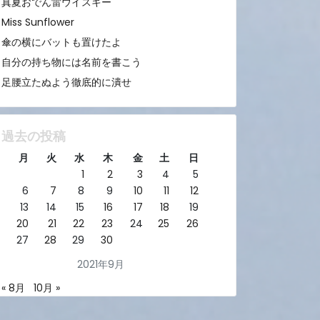
真夏おでん雷ウイスキー
Miss Sunflower
傘の横にバットも置けたよ
自分の持ち物には名前を書こう
足腰立たぬよう徹底的に潰せ
過去の投稿
月
火
水
木
金
土
日
1
2
3
4
5
6
7
8
9
10
11
12
13
14
15
16
17
18
19
20
21
22
23
24
25
26
27
28
29
30
2021年9月
« 8月
10月 »