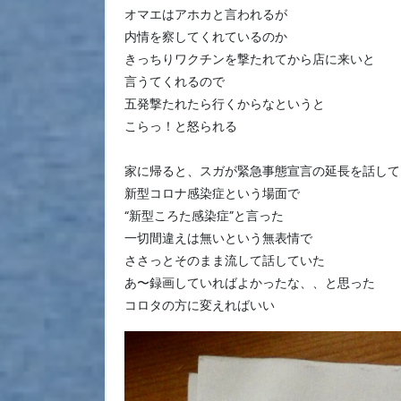
オマエはアホカと言われるが
内情を察してくれているのか
きっちりワクチンを撃たれてから店に来いと
言うてくれるので
五発撃たれたら行くからなというと
こらっ！と怒られる
家に帰ると、スガが緊急事態宣言の延長を話して
新型コロナ感染症という場面で
“新型ころた感染症”と言った
一切間違えは無いという無表情で
ささっとそのまま流して話していた
あ〜録画していればよかったな、、と思った
コロタの方に変えればいい