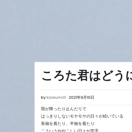
Skip
to
content
ころた君はどう
2021
by
kazeumi31
2021年9月10日
年
雨が降ったり止んだりで
9
月
はっきりしないモヤモヤの日々が続いている
12
長袖を着たり、半袖を着たり
日
こういうややこしい日々が苦手