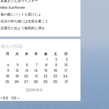
真夏おでん雷ウイスキー
Miss Sunflower
傘の横にバットも置けたよ
自分の持ち物には名前を書こう
足腰立たぬよう徹底的に潰せ
過去の投稿
月
火
水
木
金
土
日
1
2
3
4
5
6
7
8
9
10
11
12
13
14
15
16
17
18
19
20
21
22
23
24
25
26
27
28
29
30
31
2021年10月
« 9月
11月 »