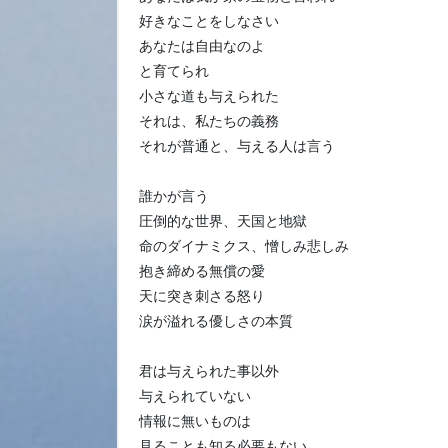
好きなことをしなさい
あなたは自由なのよ
と育てられ
小さな道も与えられた
それは、私たちの義務
それが普通と、与える人は言う
誰かが言う
圧倒的な世界、天国と地獄
命のダイナミクス、憎しみ悲しみ
抱き締める無償の愛
天に突き刺さる怒り
涙が溢れる優しさの本質
君は与えられた事以外
与えられていない
情報に無いものは
見ることも知る必要もない