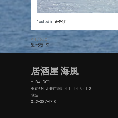
Posted in
未分類
投
Previous:
壁の穴に空
稿
ナ
ビ
居酒屋 海風
ゲ
ー
〒184-0011
東京都小金井市東町４丁目４３−１３
シ
電話
ョ
042-387-1718‬
ン