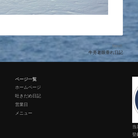
Next:
牛蒡老眼垂れ日記
ページ一覧
ホームページ
吐きだめ日記
営業日
メニュー
当
登録