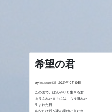
Skip
to
content
希望の君
2021
by
kazeumi31
2021年10月19日
年
この国で、ぼんやりと生きる君
10
月
ありふれた日々には、もう慣れた
19
生まれた日
日
あなたは我が家の宝物と言われ