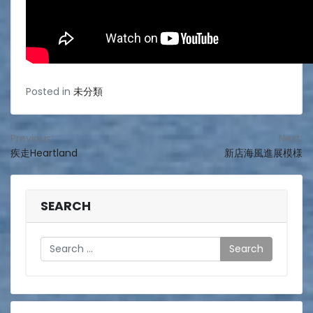
Posted in
未分類
投
Previous:
Next:
疾走Heartland
新店海風進展模様
稿
ナ
ビ
SEARCH
ゲ
Search
ー
シ
ョ