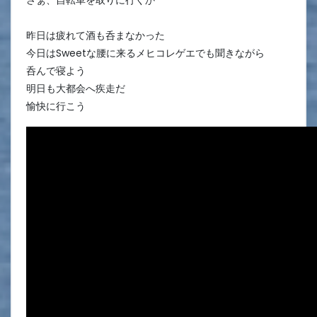
昨日は疲れて酒も呑まなかった
今日はSweetな腰に来るメヒコレゲエでも聞きながら
呑んで寝よう
明日も大都会へ疾走だ
愉快に行こう