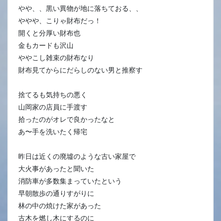
やや、、黒い異物が地に落ちておる、、
ややや、こりゃ財布だっ！
開くと分厚い財布也
金もカードも沢山
ややこし雑束の財布なり
財布見てからにだらしのない男と推察す
捨てるも気持ちの悪く
山岡家の店員に手渡す
拾ったのがオレで良かったなと
あ〜手を洗いたく帰宅
昨日は近くの廃墟のような古い家屋で
大火事があったと聞いた
消防車が多数集まっていたという
早朝散歩の通りすがりに
林の中の焼けた家があった
古木を燃し木にするのに