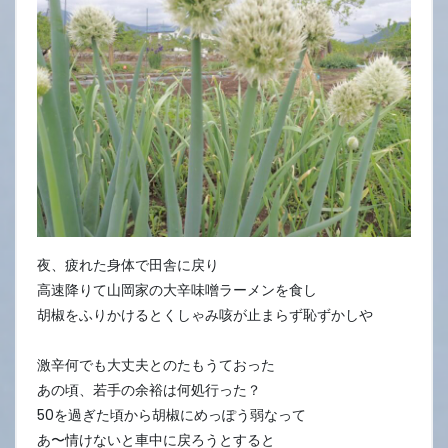
1
日
夜、疲れた身体で田舎に戻り
高速降りて山岡家の大辛味噌ラーメンを食し
胡椒をふりかけるとくしゃみ咳が止まらず恥ずかしや
激辛何でも大丈夫とのたもうておった
あの頃、若手の余裕は何処行った？
50を過ぎた頃から胡椒にめっぽう弱なって
あ〜情けないと車中に戻ろうとすると