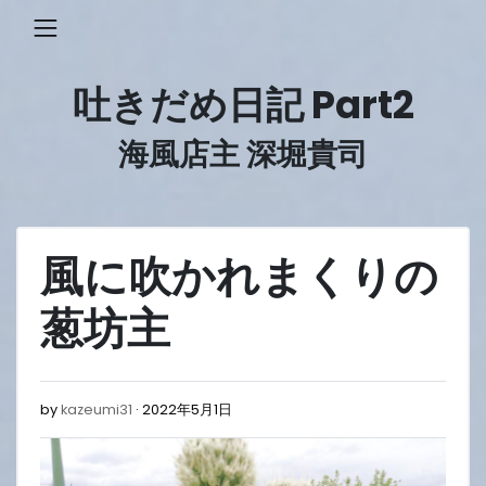
Skip
to
content
吐きだめ日記 Part2
海風店主 深堀貴司
風に吹かれまくりの
葱坊主
2022
by
kazeumi31
2022年5月1日
年
5
月