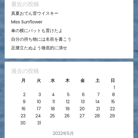
ン
最近の投稿
真夏おでん雷ウイスキー
Miss Sunflower
傘の横にバットも置けたよ
自分の持ち物には名前を書こう
足腰立たぬよう徹底的に潰せ
過去の投稿
月
火
水
木
金
土
日
1
2
3
4
5
6
7
8
9
10
11
12
13
14
15
16
17
18
19
20
21
22
23
24
25
26
27
28
29
30
31
2022年5月