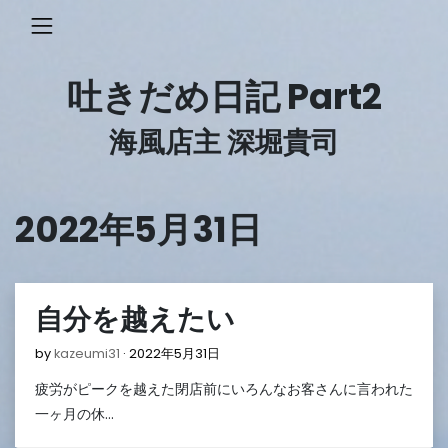
Skip
to
content
吐きだめ日記 Part2
海風店主 深堀貴司
2022年5月31日
自分を越えたい
2022
by
kazeumi31
2022年5月31日
年
疲労がピークを越えた閉店前にいろんなお客さんに言われた
5
月
一ヶ月の休…
31
日