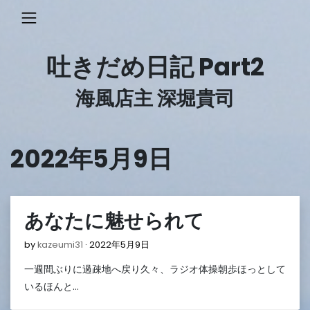
Skip
to
content
吐きだめ日記 Part2
海風店主 深堀貴司
2022年5月9日
あなたに魅せられて
2022
by
kazeumi31
2022年5月9日
年
一週間ぶりに過疎地へ戻り久々、ラジオ体操朝歩ほっとして
5
月
いるほんと…
9
日