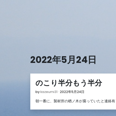
Skip
to
content
2022年5月24日
のこり半分もう半分
2022
by
kazeumi31
2022年5月24日
年
朝一番に、製材所の楢ノ木が腐っていたと連絡有
5
月
24