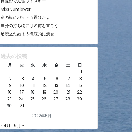
真夏おでん雷ウイスキー
Miss Sunflower
傘の横にバットも置けたよ
自分の持ち物には名前を書こう
足腰立たぬよう徹底的に潰せ
過去の投稿
月
火
水
木
金
土
日
1
2
3
4
5
6
7
8
9
10
11
12
13
14
15
16
17
18
19
20
21
22
23
24
25
26
27
28
29
30
31
2022年5月
« 4月
6月 »