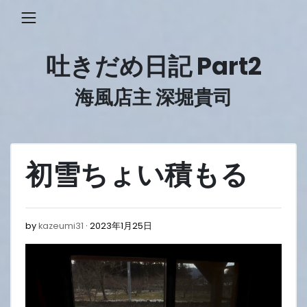
Skip
to
content
吐きだめ日記 Part2
海風店主 深堀貴司
初雪ちょい積もる
2023
by
kazeumi31
2023年1月25日
年
1
月
25
日