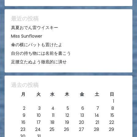
シ
ョ
ン
最近の投稿
真夏おでん雷ウイスキー
Miss Sunflower
傘の横にバットも置けたよ
自分の持ち物には名前を書こう
足腰立たぬよう徹底的に潰せ
過去の投稿
月
火
水
木
金
土
日
1
2
3
4
5
6
7
8
9
10
11
12
13
14
15
16
17
18
19
20
21
22
23
24
25
26
27
28
29
30
31