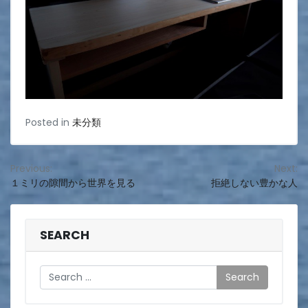
Posted in
未分類
投
Previous:
Next:
１ミリの隙間から世界を見る
拒絶しない豊かな人
稿
ナ
ビ
SEARCH
ゲ
Search
ー