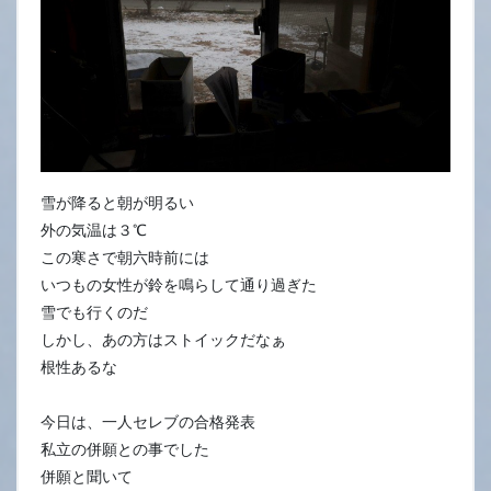
雪が降ると朝が明るい
外の気温は３℃
この寒さで朝六時前には
いつもの女性が鈴を鳴らして通り過ぎた
雪でも行くのだ
しかし、あの方はストイックだなぁ
根性あるな
今日は、一人セレブの合格発表
私立の併願との事でした
併願と聞いて