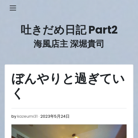
Skip
to
content
吐きだめ日記 Part2
海風店主 深堀貴司
ぼんやりと過ぎてい
く
2023
by
kazeumi31
2023年5月24日
年
5
月