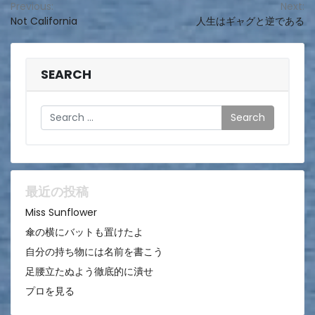
投
Previous:
Next:
Not California
人生はギャグと逆である
稿
ナ
ビ
SEARCH
ゲ
Search
ー
シ
ョ
ン
最近の投稿
Miss Sunflower
傘の横にバットも置けたよ
自分の持ち物には名前を書こう
足腰立たぬよう徹底的に潰せ
プロを見る