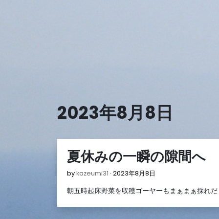
Skip
to
content
2023年8月8日
夏休みの一瞬の隙間へ
2023
by
kazeumi31
2023年8月8日
年
朝五時起床野菜を収穫ゴーヤーもまぁまぁ採れだ
8
月
8