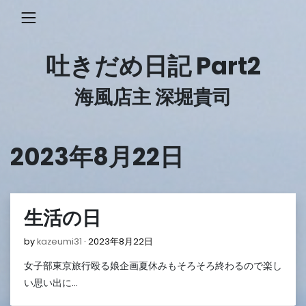
Skip
to
content
吐きだめ日記 Part2
海風店主 深堀貴司
2023年8月22日
生活の日
2023
by
kazeumi31
2023年8月22日
年
女子部東京旅行殴る娘企画夏休みもそろそろ終わるので楽し
8
月
い思い出に…
22
日