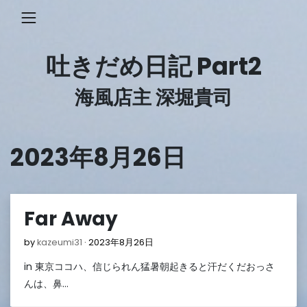
Skip
to
content
吐きだめ日記 Part2
海風店主 深堀貴司
2023年8月26日
Far Away
2023
by
kazeumi31
2023年8月26日
年
in 東京ココハ、信じられん猛暑朝起きると汗だくだおっさ
8
月
んは、鼻…
26
日