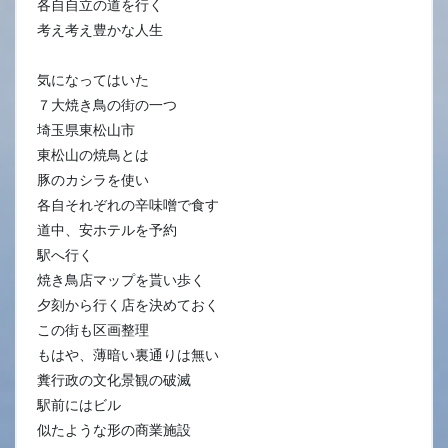
各自自立の道を行く
考え考え豊かな人生
気になってはいた
７大焼き鳥の街の一つ
埼玉県東松山市
東松山の焼鳥とは
豚のカシラを使い
各自それぞれの辛味噌で食す
道中、安ホテルを予約
駅へ行く
焼き鳥店マップを貰い歩く
夕刻から行く店を決めておく
この街も区画整理
もはや、薄暗い裏通りは無い
糞行政の文化景観の破滅
駅前にはビル
似たような形の商業施設