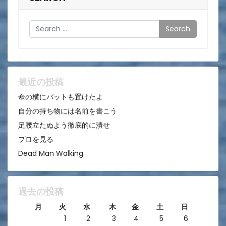
ビ
ゲ
Search
ー
シ
ョ
ン
最近の投稿
傘の横にバットも置けたよ
自分の持ち物には名前を書こう
足腰立たぬよう徹底的に潰せ
プロを見る
Dead Man Walking
過去の投稿
月
火
水
木
金
土
日
1
2
3
4
5
6