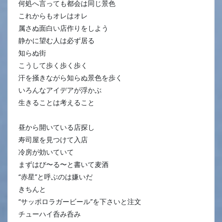
何処へ言っても都会は同じ景色
これからもオレはオレ
属さぬ面白い店作りをしよう
静かに望む人は必ず居る
知らぬ街
こうして歩く歩く歩く
汗を掻きながら知らぬ景色を歩く
いろんなアイデアが浮かぶ
生きることは考えること
昼から開いている店探し
寿司屋を見つけて入店
冷房が効いていて
まずはび〜る〜と書いて麦酒
“赤星”と呼ぶのは嫌いだ
きちんと
“サッポロラガービール”を下さいと注文
チューハイ呑み呑み