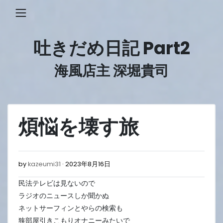
Skip
to
content
吐きだめ日記 Part2
海風店主 深堀貴司
煩悩を壊す旅
2023
by
kazeumi31
2023年8月16日
年
民法テレビは見ないので
8
月
ラジオのニュースしか聞かぬ
16
ネットサーフィンとやらの検索も
日
狭部屋引きこもりオナニーみたいで