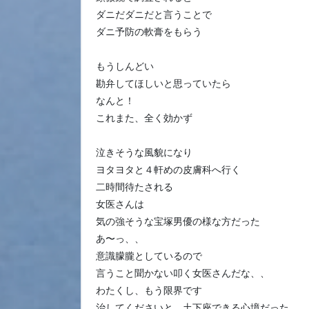
ダニだダニだと言うことで
ダニ予防の軟膏をもらう
もうしんどい
勘弁してほしいと思っていたら
なんと！
これまた、全く効かず
泣きそうな風貌になり
ヨタヨタと４軒めの皮膚科へ行く
二時間待たされる
女医さんは
気の強そうな宝塚男優の様な方だった
あ〜っ、、
意識朦朧としているので
言うこと聞かない叩く女医さんだな、、
わたくし、もう限界です
治してくださいと、土下座できる心境だった