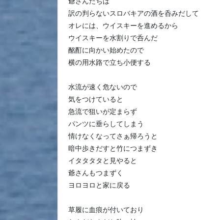
爺さんたちは
訳の判らないスロバキアの酒を呑みだして
オレには、ウイスキーを進めるから
ウイスキーを水割りで呑んだ
酩酊に向かい始めたので
横の用水路で立ち小便する
水流が速く危ないので
気をつけていると
急流で狙いが定まらず
パンツに垂らしてしまう
情けなくなってさぁ帰ろうと
暗中歩きだすと竹につまずき
イタタタタと見やると
爺さんもつまずく
ヨロヨロと家に戻る
草履に血痕が付いており