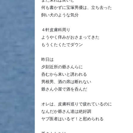
また来れば良いと
何も書かずに宝塚男優は、立ち去った
飼い犬のような気分
４軒皮膚科周り
ようやく痒みがおさまってきた
もうくたくたでダウン
昨日は
夕刻近所の爺さんらに
呑むから来いと誘われる
男根男、酒の席は断れない
爺さん小屋で酒を呑んだ
オレは、皮膚科巡りで疲れているのに
なんだか爺さん達は絶好調
ヤブ医者はいるぞ！と慰められる