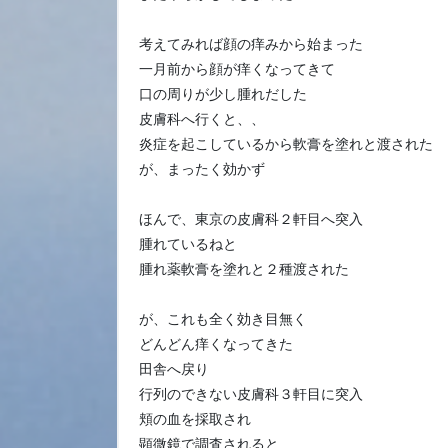
考えてみれば顔の痒みから始まった
一月前から顔が痒くなってきて
口の周りが少し腫れだした
皮膚科へ行くと、、
炎症を起こしているから軟膏を塗れと渡された
が、まったく効かず
ほんで、東京の皮膚科２軒目へ突入
腫れているねと
腫れ薬軟膏を塗れと２種渡された
が、これも全く効き目無く
どんどん痒くなってきた
田舎へ戻り
行列のできない皮膚科３軒目に突入
頬の血を採取され
顕微鏡で調査されると