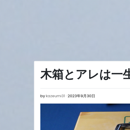
Skip
to
content
木箱とアレは一
2023
by
kazeumi31
2023年9月30日
年
9
月
30
日