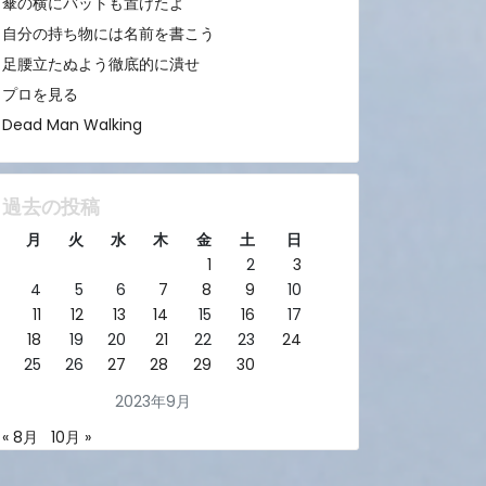
傘の横にバットも置けたよ
自分の持ち物には名前を書こう
足腰立たぬよう徹底的に潰せ
プロを見る
Dead Man Walking
過去の投稿
月
火
水
木
金
土
日
1
2
3
4
5
6
7
8
9
10
11
12
13
14
15
16
17
18
19
20
21
22
23
24
25
26
27
28
29
30
2023年9月
« 8月
10月 »