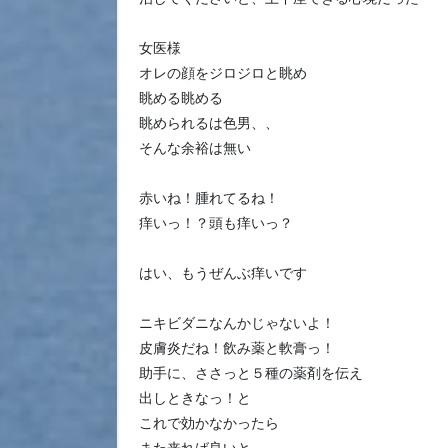
女医様
オレの顔をジロジロと眺め
眺める眺める
眺められるは色男、、
そんな余裕は無い
赤いね！腫れてるね！
痒いっ！？頭も痒いっ？
はい、もうぜんぶ痒いです
ニキビダニなんかじゃないよ！
皮膚炎だね！飲み薬と軟膏っ！
助手に、ささっと５種の薬剤を伝え
出しときなっ！と
これで効かなかったら