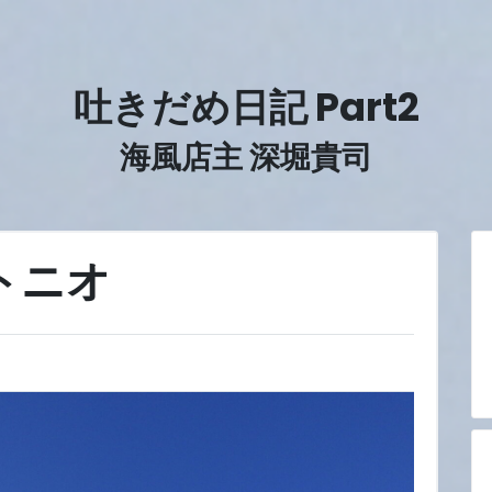
吐きだめ日記 Part2
海風店主 深堀貴司
トニオ