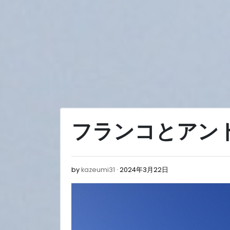
Skip
to
content
フランコとアン
2024
by
kazeumi31
2024年3月22日
年
3
月
22
日