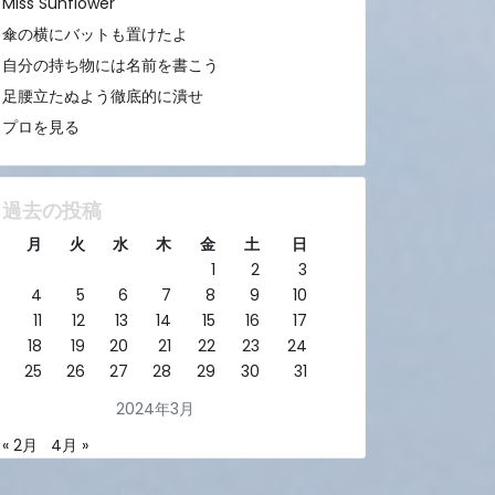
Miss Sunflower
傘の横にバットも置けたよ
自分の持ち物には名前を書こう
足腰立たぬよう徹底的に潰せ
プロを見る
過去の投稿
月
火
水
木
金
土
日
1
2
3
4
5
6
7
8
9
10
11
12
13
14
15
16
17
18
19
20
21
22
23
24
25
26
27
28
29
30
31
2024年3月
« 2月
4月 »