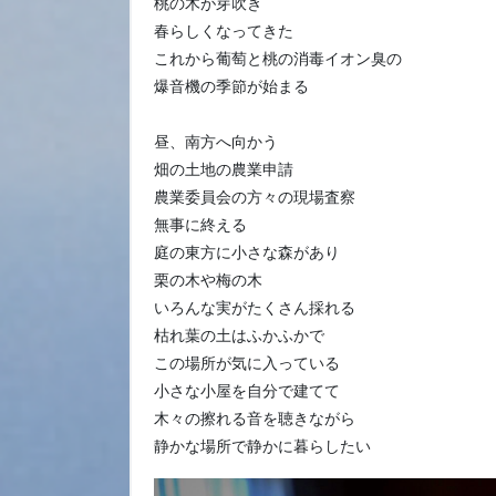
桃の木が芽吹き
春らしくなってきた
これから葡萄と桃の消毒イオン臭の
爆音機の季節が始まる
昼、南方へ向かう
畑の土地の農業申請
農業委員会の方々の現場査察
無事に終える
庭の東方に小さな森があり
栗の木や梅の木
いろんな実がたくさん採れる
枯れ葉の土はふかふかで
この場所が気に入っている
小さな小屋を自分で建てて
木々の擦れる音を聴きながら
静かな場所で静かに暮らしたい