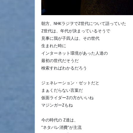
朝方、NHKラジヲでZ世代について語っていた
Z世代は、年代が決まっているそうで
見事に我が子四人は、その世代
生まれた時に
インターネット環境があった人達の
最初の世代だそうだ
検索すればわかるだろう
ジェネレーション・ゼットだと
まぁくだらない言葉だ
仮面ライダーZの方がいいね
マジンガーZもね
今の時代の Z達は、
”ネタバレ消費”が主流