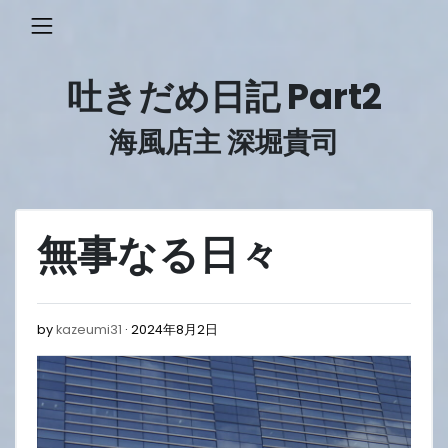
Skip
to
content
吐きだめ日記 Part2
海風店主 深堀貴司
無事なる日々
2024
by
kazeumi31
2024年8月2日
年
8
月
2
日