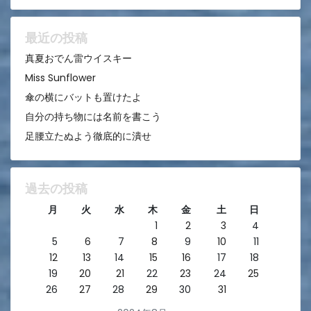
ョ
ン
最近の投稿
真夏おでん雷ウイスキー
Miss Sunflower
傘の横にバットも置けたよ
自分の持ち物には名前を書こう
足腰立たぬよう徹底的に潰せ
過去の投稿
月
火
水
木
金
土
日
1
2
3
4
5
6
7
8
9
10
11
12
13
14
15
16
17
18
19
20
21
22
23
24
25
26
27
28
29
30
31