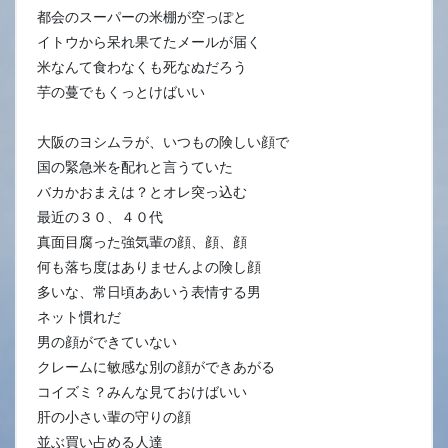
都会のスーパーの米棚が空っぽと
イトウから呆れ果てたメールが届く
米なんて食わなくも死なぬだろう
芋の蔓でもくっとけばいい
大阪のヨシムラが、いつもの険しい顔で
国の緊急米を配れと言うていた
バカかおまえは？とオレ突っ込む
最近の３０、４０代
真面目腐った強気輩の顔、顔、顔
何も落ち度はありませんよの険し顔
多いな、常日頃ああいう表情する男
ネット慣れだ
男の顔ができていない
クレームに敏感な別の顔ができあがる
コイズミ？みんな見ておけばいい
肝の小さい輩の守りの顔
並ぶ買い占める人達