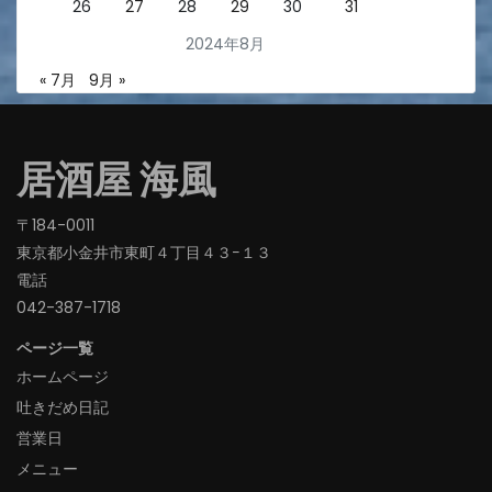
26
27
28
29
30
31
2024年8月
« 7月
9月 »
居酒屋 海風
〒184-0011
東京都小金井市東町４丁目４３−１３
電話
042-387-1718‬
ページ一覧
ホームページ
吐きだめ日記
営業日
メニュー