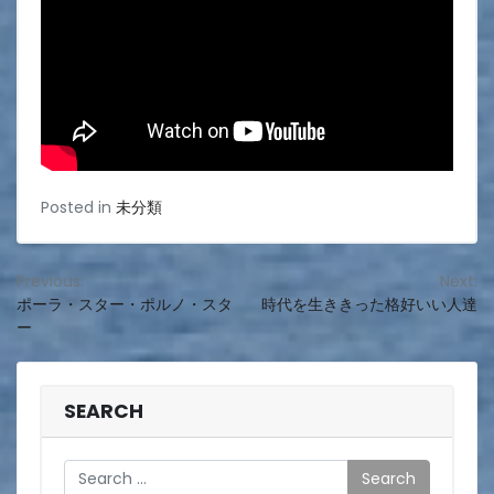
Posted in
未分類
投
Previous:
Next:
ポーラ・スター・ポルノ・スタ
時代を生ききった格好いい人達
稿
ー
ナ
ビ
SEARCH
ゲ
ー
Search