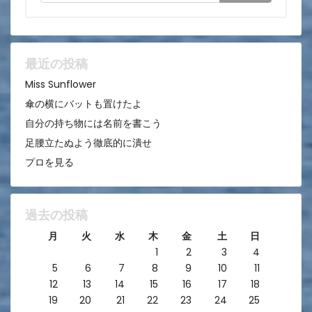
シ
ョ
ン
最近の投稿
Miss Sunflower
傘の横にバットも置けたよ
自分の持ち物には名前を書こう
足腰立たぬよう徹底的に潰せ
プロを見る
過去の投稿
月
火
水
木
金
土
日
1
2
3
4
5
6
7
8
9
10
11
12
13
14
15
16
17
18
19
20
21
22
23
24
25