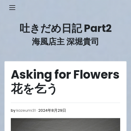
Skip
to
content
吐きだめ日記 Part2
海風店主 深堀貴司
Asking for Flowers
花を乞う
2024
by
kazeumi31
2024年8月29日
年
8
月