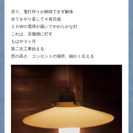
戻り、電灯作りが納得できず解体
全てをやり直して４発完成
２０Wの電球が届いてやわらかな灯
これは、店舗側に灯す
もはや３ヶ月
第二次工事始まる
窓の高さ、コンセントの場所、細かく伝える