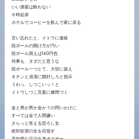
いい酒宴は酔わない
６時起床
ホテルでコーヒーを飲んで家に戻る
言い忘れたと、イトウに連絡
段ボールの開け方が汚い
段ボール買えば140円也
何事も、タダだと思うな
段ボール一つとて、大切に扱え
キチンと清潔に開封しろと指示
うわっ、しつこいっ！と
イトウしつこ言葉に膝間づく
金と男か男か金か？の問いかけに
すべては金で人間嫌い
さらっと答える恐ろし女
絶対欲望の女を目指す
高知県仁淀川出身ボクサー