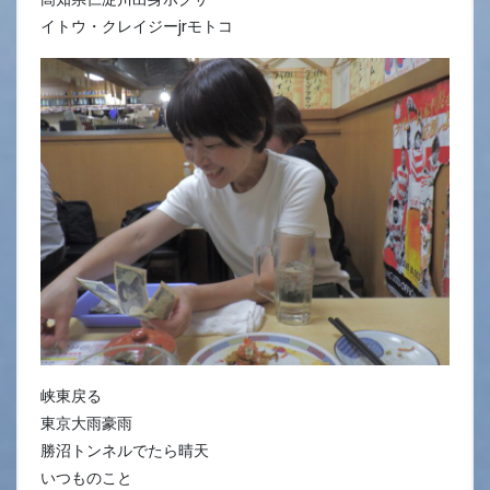
イトウ・クレイジーjrモトコ
峡東戻る
東京大雨豪雨
勝沼トンネルでたら晴天
いつものこと