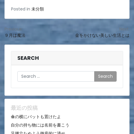
Posted in
未分類
投
Previous:
Next:
９月は魔法
金をかけない美しい生活とは
稿
ナ
ビ
SEARCH
ゲ
Search
ー
シ
ョ
ン
最近の投稿
傘の横にバットも置けたよ
自分の持ち物には名前を書こう
足腰立たぬよう徹底的に潰せ