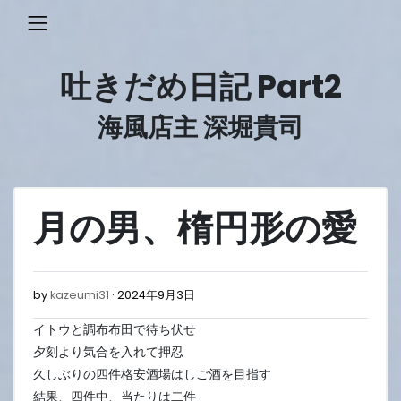
Skip
to
content
吐きだめ日記 Part2
海風店主 深堀貴司
月の男、楕円形の愛
2024
by
kazeumi31
2024年9月3日
年
イトウと調布布田で待ち伏せ
9
月
夕刻より気合を入れて押忍
3
久しぶりの四件格安酒場はしご酒を目指す
日
結果、四件中、当たりは二件