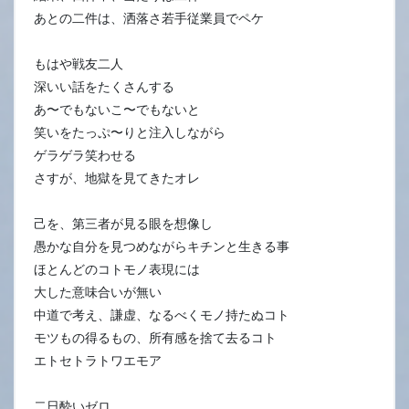
あとの二件は、洒落さ若手従業員でペケ
もはや戦友二人
深いい話をたくさんする
あ〜でもないこ〜でもないと
笑いをたっぷ〜りと注入しながら
ゲラゲラ笑わせる
さすが、地獄を見てきたオレ
己を、第三者が見る眼を想像し
愚かな自分を見つめながらキチンと生きる事
ほとんどのコトモノ表現には
大した意味合いが無い
中道で考え、謙虚、なるべくモノ持たぬコト
モツもの得るもの、所有感を捨て去るコト
エトセトラトワエモア
二日酔いゼロ