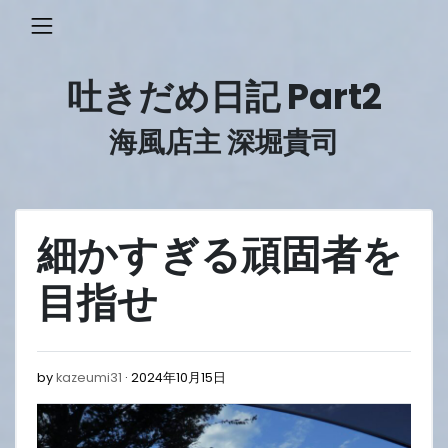
Skip
to
content
吐きだめ日記 Part2
海風店主 深堀貴司
細かすぎる頑固者を
目指せ
2024
by
kazeumi31
2024年10月15日
年
10
月