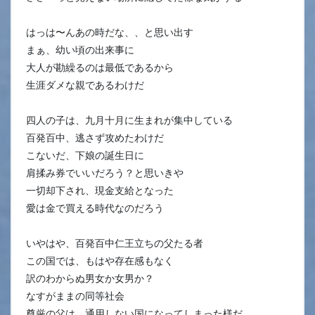
はっは〜んあの時だな、、と思い出す
まぁ、幼い頃の出来事に
大人が勘繰るのは最低であるから
生涯ダメな親であるわけだ
四人の子は、九月十月に生まれが集中している
百発百中、逃さず攻めたわけだ
こないだ、下娘の誕生日に
肩揉み券でいいだろう？と思いきや
一切却下され、現金支給となった
愛は金で買える時代なのだろう
いやはや、百発百中仁王立ちの父たる者
この国では、もはや存在感もなく
訳のわからぬ男女か女男か？
なすがままの同等社会
尊厳の父は、通用しない国になってしまった様だ