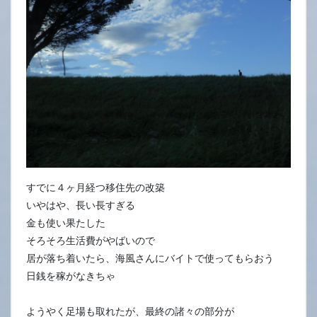
15
日
すでに４ヶ月経つ移住先の改築
いやはや、長い長すぎる
金も使い果たした
そろそろ生活費がやばいので
居が落ち着いたら、海風さんにバイトで使ってもらおう
日銭を稼がなきちゃ
ようやく足場も取れたが、最終の諸々の部分が