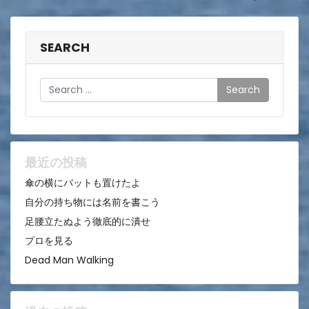
稿
ナ
ビ
SEARCH
ゲ
Search
ー
シ
ョ
ン
最近の投稿
傘の横にバットも置けたよ
自分の持ち物には名前を書こう
足腰立たぬよう徹底的に潰せ
プロを見る
Dead Man Walking