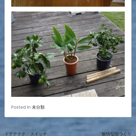
Posted in
未分類
投
Previous:
Next:
イテテテテ・スイッチ
愉快な国つくり