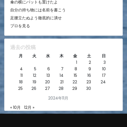
傘の横にバットも置けたよ
自分の持ち物には名前を書こう
足腰立たぬよう徹底的に潰せ
プロを見る
過去の投稿
月
火
水
木
金
土
日
1
2
3
4
5
6
7
8
9
10
11
12
13
14
15
16
17
18
19
20
21
22
23
24
25
26
27
28
29
30
2024年11月
« 10月
12月 »