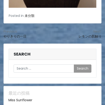
Posted in
未分類
投
Previous:
Next:
やりきりの一日
レモンの肌触り
稿
ナ
ビ
SEARCH
ゲ
Search
ー
シ
ョ
ン
最近の投稿
Miss Sunflower