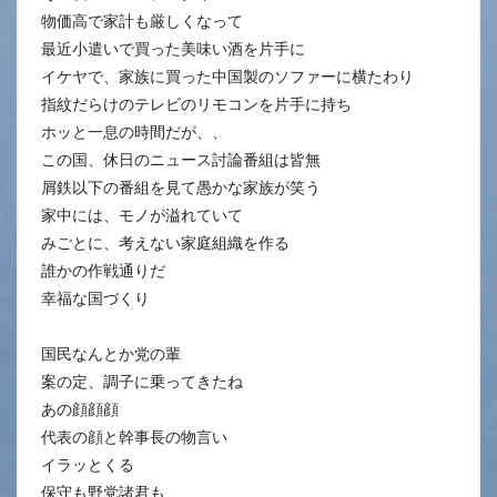
物価高で家計も厳しくなって
最近小遣いで買った美味い酒を片手に
イケヤで、家族に買った中国製のソファーに横たわり
指紋だらけのテレビのリモコンを片手に持ち
ホッと一息の時間だが、、
この国、休日のニュース討論番組は皆無
屑鉄以下の番組を見て愚かな家族が笑う
家中には、モノが溢れていて
みごとに、考えない家庭組織を作る
誰かの作戦通りだ
幸福な国づくり
国民なんとか党の輩
案の定、調子に乗ってきたね
あの顔顔顔
代表の顔と幹事長の物言い
イラッとくる
保守も野党諸君も