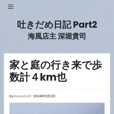
Skip
to
content
吐きだめ日記 Part2
海風店主 深堀貴司
家と庭の行き来で歩
数計４km也
2024
by
kazeumi31
2024年11月2日
年
11
月