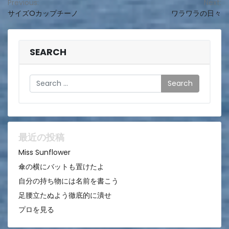
投
Previous:
Next:
サイズOカップチーノ
ワラワラの日々
稿
ナ
ビ
SEARCH
ゲ
Search
ー
シ
ョ
ン
最近の投稿
Miss Sunflower
傘の横にバットも置けたよ
自分の持ち物には名前を書こう
足腰立たぬよう徹底的に潰せ
プロを見る