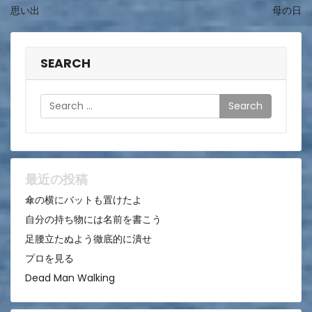
思い出
母の日
稿
ナ
ビ
SEARCH
ゲ
Search
ー
シ
ョ
ン
最近の投稿
傘の横にバットも置けたよ
自分の持ち物には名前を書こう
足腰立たぬよう徹底的に潰せ
プロを見る
Dead Man Walking