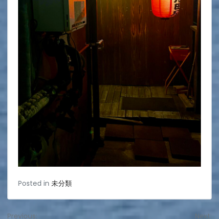
Posted in
未分類
投
Previous:
Next: