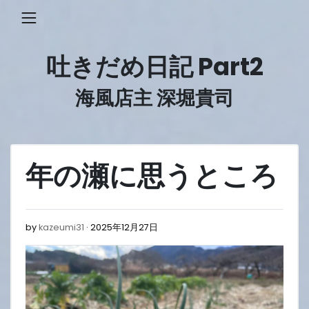
Skip
to
content
吐きだめ日記 Part2
海風店主 深堀貴司
年の瀬に思うところ
2025
by
kazeumi31
2025年12月27日
年
12
月
27
日