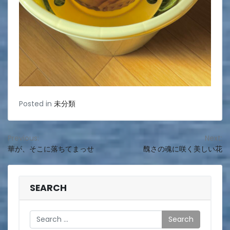
Posted in
未分類
投
Previous:
Next:
華が、そこに落ちてまっせ
醜さの魂に咲く美しい花
稿
ナ
ビ
SEARCH
ゲ
Search
ー