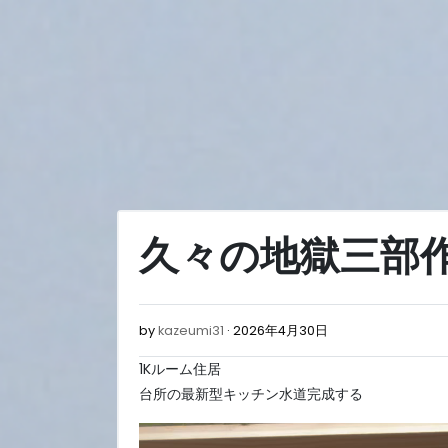
Skip
to
content
久々の地獄三部
2026
by
kazeumi31
2026年4月30日
年
1Kルーム住居
4
月
台所の最新型キッチン水道完成する
30
日