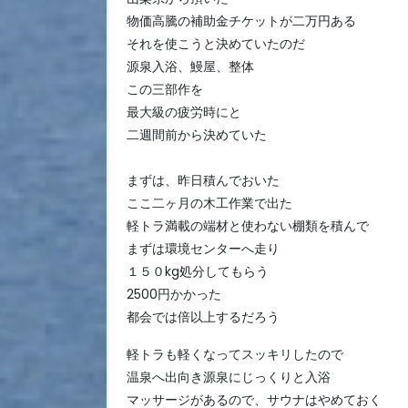
物価高騰の補助金チケットが二万円ある
それを使こうと決めていたのだ
源泉入浴、鰻屋、整体
この三部作を
最大級の疲労時にと
二週間前から決めていた
まずは、昨日積んでおいた
ここ二ヶ月の木工作業で出た
軽トラ満載の端材と使わない棚類を積んで
まずは環境センターへ走り
１５０kg処分してもらう
2500円かかった
都会では倍以上するだろう
軽トラも軽くなってスッキリしたので
温泉へ出向き源泉にじっくりと入浴
マッサージがあるので、サウナはやめておく