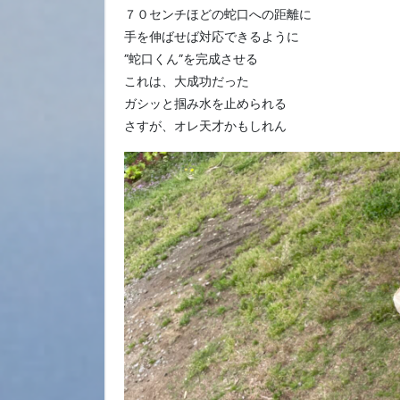
７０センチほどの蛇口への距離に
手を伸ばせば対応できるように
”蛇口くん”を完成させる
これは、大成功だった
ガシッと掴み水を止められる
さすが、オレ天才かもしれん