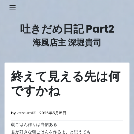
Skip
to
content
吐きだめ日記 Part2
海風店主 深堀貴司
終えて見える先は何
ですかね
2026
by
kazeumi31
2026年5月15日
年
朝ごはん作りは自信ある
5
月
君が好きな朝ごはんを作るよ、と思うても