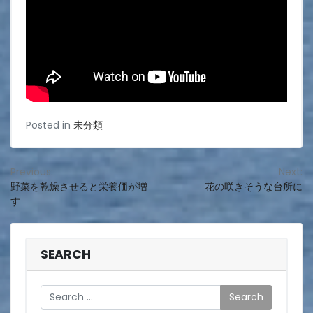
Posted in
未分類
投
Previous:
Next:
野菜を乾燥させると栄養価が増
花の咲きそうな台所に
稿
す
ナ
ビ
SEARCH
ゲ
ー
Search