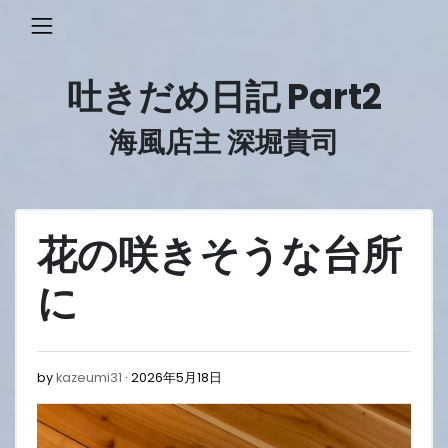
Skip
to
content
吐きだめ日記 Part2
海風店主 深堀貴司
花の咲きそうな台所
に
2026
by
kazeumi31
2026年5月18日
年
5
月