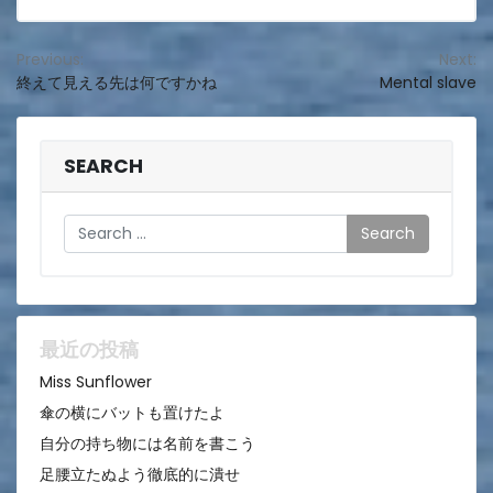
投
Previous:
Next:
終えて見える先は何ですかね
Mental slave
稿
ナ
ビ
SEARCH
ゲ
Search
ー
シ
ョ
ン
最近の投稿
Miss Sunflower
傘の横にバットも置けたよ
自分の持ち物には名前を書こう
足腰立たぬよう徹底的に潰せ