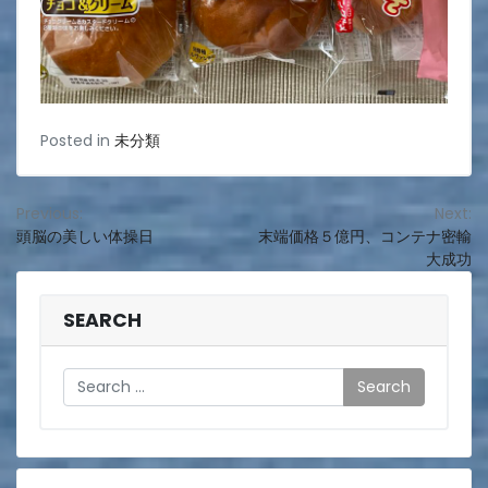
Posted in
未分類
投
Previous:
Next:
頭脳の美しい体操日
末端価格５億円、コンテナ密輸
稿
大成功
ナ
ビ
SEARCH
ゲ
Search
ー
シ
ョ