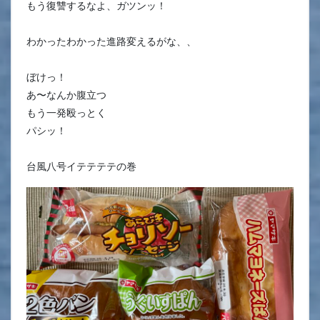
もう復讐するなよ、ガツンッ！
わかったわかった進路変えるがな、、
ぼけっ！
あ〜なんか腹立つ
もう一発殴っとく
パシッ！
台風八号イテテテテの巻