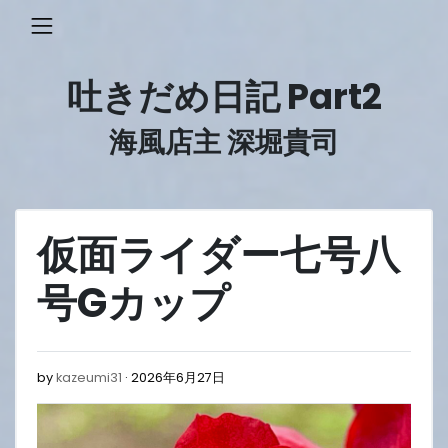
Skip
to
content
吐きだめ日記 Part2
海風店主 深堀貴司
仮面ライダー七号八
号Gカップ
2026
by
kazeumi31
2026年6月27日
年
6
月