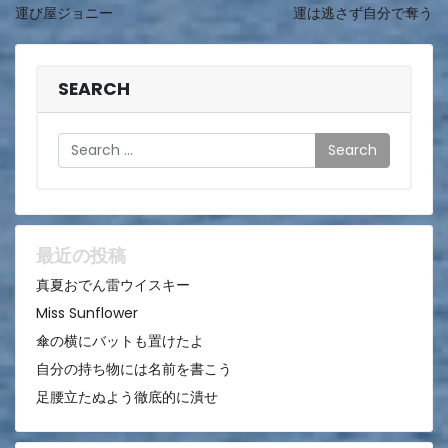
運び屋ジョニー
運は逃さず自分で奪う
稿
ナ
ビ
SEARCH
ゲ
Search
ー
シ
ョ
ン
最近の投稿
真夏おでん雷ウイスキー
Miss Sunflower
傘の横にバットも置けたよ
自分の持ち物には名前を書こう
足腰立たぬよう徹底的に潰せ