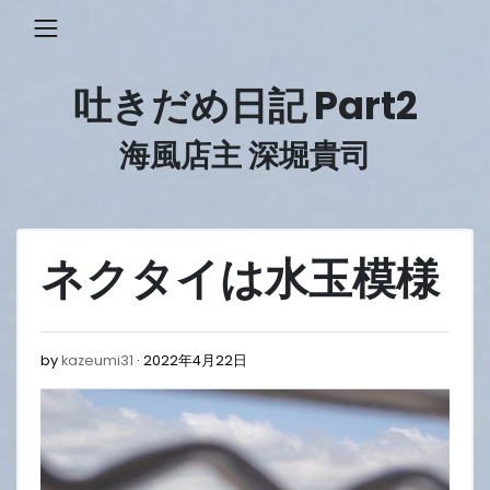
Skip
to
content
吐きだめ日記 Part2
海風店主 深堀貴司
ネクタイは水玉模様
2022
by
kazeumi31
2022年4月22日
年
4
月
22
日