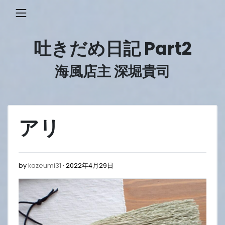
Skip
to
content
吐きだめ日記 Part2
海風店主 深堀貴司
アリ
2022
by
kazeumi31
2022年4月29日
年
4
月
29
日