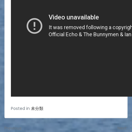
Posted in
未分類
投
Previous:
Next: