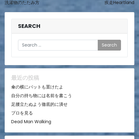
洗濯物のたたみ方
疾走Heartland
稿
ナ
ビ
SEARCH
ゲ
Search
ー
シ
ョ
ン
最近の投稿
傘の横にバットも置けたよ
自分の持ち物には名前を書こう
足腰立たぬよう徹底的に潰せ
プロを見る
Dead Man Walking