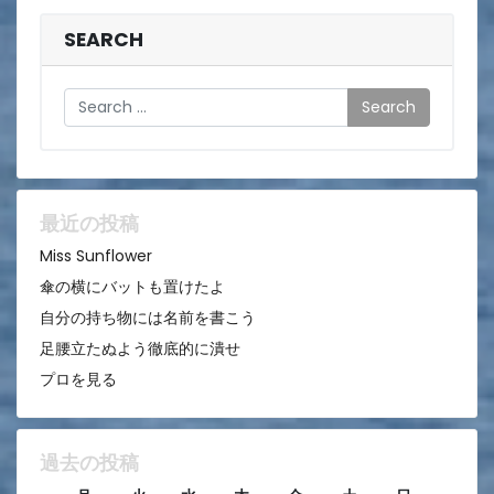
ナ
ビ
SEARCH
ゲ
Search
ー
シ
ョ
ン
最近の投稿
Miss Sunflower
傘の横にバットも置けたよ
自分の持ち物には名前を書こう
足腰立たぬよう徹底的に潰せ
プロを見る
過去の投稿