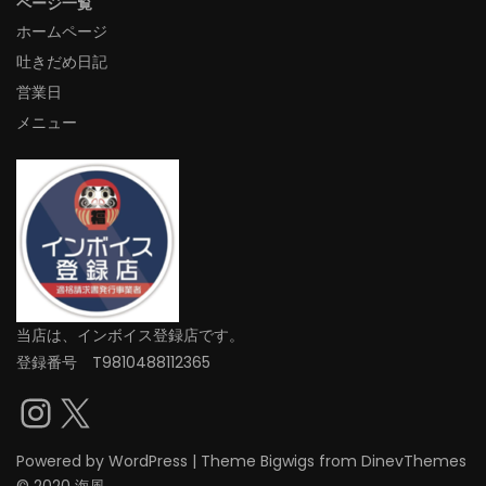
ページ一覧
ホームページ
吐きだめ日記
営業日
メニュー
当店は、インボイス登録店です。
登録番号 T9810488112365
Instagram
X
Powered by
WordPress
|
Theme
Bigwigs
from DinevThemes
© 2020 海風