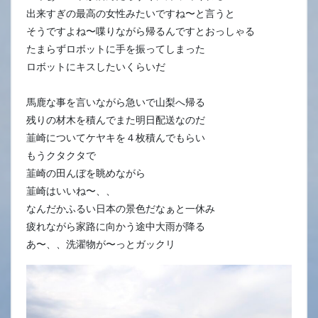
出来すぎの最高の女性みたいですね〜と言うと
そうですよね〜喋りながら帰るんですとおっしゃる
たまらずロボットに手を振ってしまった
ロボットにキスしたいくらいだ
馬鹿な事を言いながら急いで山梨へ帰る
残りの材木を積んでまた明日配送なのだ
韮崎についてケヤキを４枚積んでもらい
もうクタクタで
韮崎の田んぼを眺めながら
韮崎はいいね〜、、
なんだかふるい日本の景色だなぁと一休み
疲れながら家路に向かう途中大雨が降る
あ〜、、洗濯物が〜っとガックリ