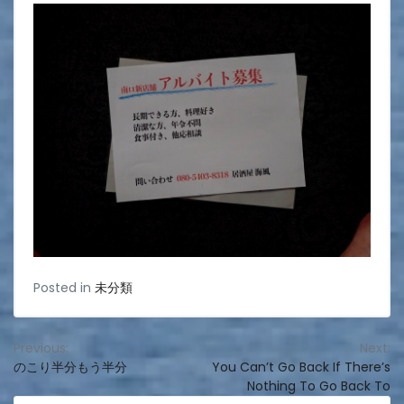
Posted in
未分類
投
Previous:
Next:
のこり半分もう半分
You Can’t Go Back If There’s
稿
Nothing To Go Back To