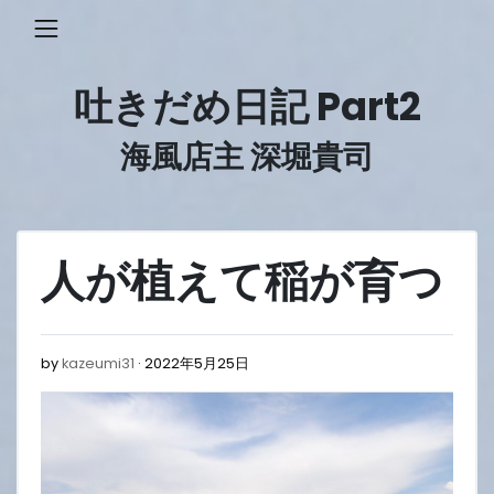
Skip
to
content
吐きだめ日記 Part2
海風店主 深堀貴司
人が植えて稲が育つ
2022
by
kazeumi31
2022年5月25日
年
5
月
25
日