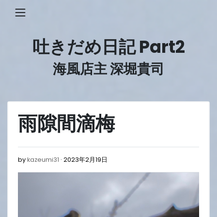
Skip
to
content
吐きだめ日記 Part2
海風店主 深堀貴司
雨隙間滴梅
2023
by
kazeumi31
2023年2月19日
年
2
月
19
日