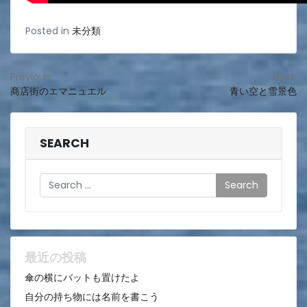
Posted in
未分類
投
Previous:
Next:
商店街のエマニュエル
青い空と雪景色
稿
ナ
ビ
SEARCH
ゲ
Search
ー
シ
ョ
ン
最近の投稿
傘の横にバットも置けたよ
自分の持ち物には名前を書こう