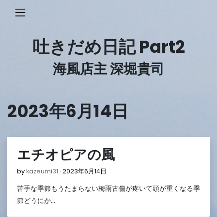
Skip
to
content
吐きだめ日記 Part2
海風店主 深堀貴司
2023年6月14日
エチオピアの風
2023
by
kazeumi31
2023年6月14日
年
苦手な季節もうたまらない梅雨古傷が疼いて頭が重くなる季
6
月
節どうにか…
14
日