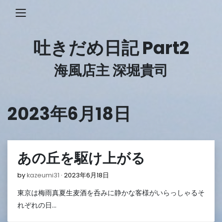
Skip
to
content
吐きだめ日記 Part2
海風店主 深堀貴司
2023年6月18日
あの丘を駆け上がる
2023
by
kazeumi31
2023年6月18日
年
東京は梅雨真夏生麦酒を呑みに静かな客様がいらっしゃるそ
6
月
れぞれの日…
18
日