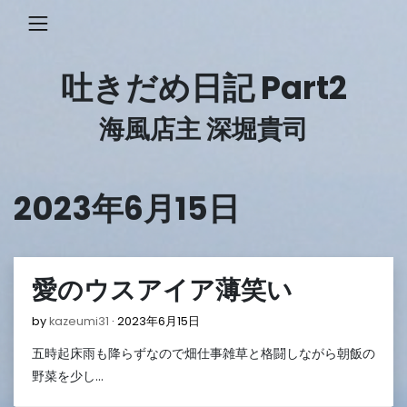
Skip
to
content
吐きだめ日記 Part2
海風店主 深堀貴司
2023年6月15日
愛のウスアイア薄笑い
2023
by
kazeumi31
2023年6月15日
年
五時起床雨も降らずなので畑仕事雑草と格闘しながら朝飯の
6
月
野菜を少し…
15
日