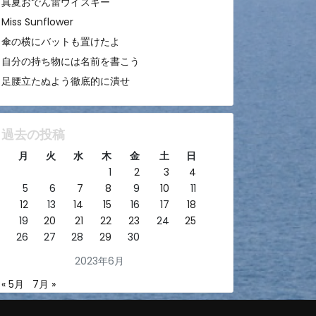
真夏おでん雷ウイスキー
Miss Sunflower
傘の横にバットも置けたよ
自分の持ち物には名前を書こう
足腰立たぬよう徹底的に潰せ
過去の投稿
月
火
水
木
金
土
日
1
2
3
4
5
6
7
8
9
10
11
12
13
14
15
16
17
18
19
20
21
22
23
24
25
26
27
28
29
30
2023年6月
« 5月
7月 »