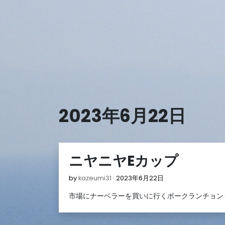
Skip
to
content
2023年6月22日
ニヤニヤEカップ
2023
by
kazeumi31
2023年6月22日
年
市場にナーベラーを買いに行くポークランチョン
6
月
22